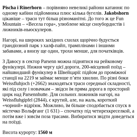
Pischa і Rinerhorn
– порівняно невеликі райони катання: по
одному кабіни підйомника плюс кілька бугелів.
Jakobshorn
цікавіше – траси тут більш різноманітні. До того ж це Fun
Mountain – «Весела гора», улюблене місце сноубордистів і
лижників-ньюскулеров.
Нагорі, на широких західних схилах щорічно будується
грандіозний парк з халф-пайп, трамплінами і іншими
забавами, а внизу ще один, трохи менше, для початківців.
З Давосу в сектор Parsenn можна піднятися на рейковому
фунікулері. Нижня чергу цієї дороги, 200-місцевий поїзд –
найшвидший фунікулер в Швейцарії: підйом до проміжної
станції на 2219 м займає менше п’яти хвилин. По різні боки
Weissfluhjoch (+2662) знаходяться траси середньої складності,
які під силу і новачкам – звідси їм пряма дорога в просторий
цирк над Parsennhutte. Для сильних лижників нагорі, нa
Weissfluhgipfel (2844), є крутий, але, на жаль, короткий
«чорний» відрізок. Можливо, їм більше сподобається спуск в
містечко Вольфганг (1 631) – спочатку під четирехкреселкой, а
потім вже і зовсім поза трасами. Вибиратися звідти доведеться
на поїзді.
Висота курорту:
1560 м