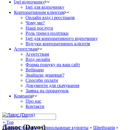
Ідеї відпочинку
Ідеї для відпочинку
Корпоративним кліентам
Онлайн вхід і реєстрація
Чому ми?
Наші послуги
Роль тревел-політики
Ідеї для корпоративного відпочинку
Відгуки корпоративних клієнтів
Агентствам
Агентствам
Вхід онлайн
Форма пошуку на ваш сайт
Вебінари
Знайшли дешевше?
Способи оплати
Документи для скачування
Заявка на прорахунок
Компанія
Про нас
Контакти
Top
Давос (Davos)
Главная страница
»
Горнолыжные курорты
»
Швейцарія
»