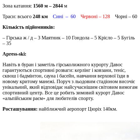
Зона катання:
1560 м – 2844
м
Траси: всього
248 км
Сині – 60
Червоні – 128
Чорні – 60
Кількість підйомників:
– Гірська ж / д – 3 Маятник – 10 Гондола – 5 Крісло – 5 Бугіль
– 35
Apress-ski:
Навіть в буран і заметіль гірськолижного курорту Давос
гарантуються спортивні розваги: ​​керлінг і ковзани, теніс,
сквош і бадмінтон, сауна і басейн, навчання верхової їзди в
новому критому манежі. Поруч з льодовим стадіоном височіє
унікальний, який відповідає найсучаснішим світовим вимогам
спортивний центр. Все це робить зимовий курорт Давос
«альпійським раєм» для любителів спорту.
Росташування:
найближчий аеропорт Цюріх 140км.