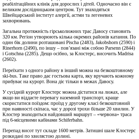
реабілітаційних клінік для дорослих і дітей. Одночасно він є
великим дослідницьким центром. Тут знаходяться
Швейцарський інститут алергії, астми та легеневих
захворювань.
Загальна протяжність гірськолижних трас Давосу становить
320 км. Регіон утворюють кілька окремих районів катання. По
один бік долини розташовані Pischa (2483), Jakobshorn (2590) і
Rinerhorn (2490), по іншу – пов’язані між собою Parsenn (2844)
і Gotschna (2285). Дещо осібно, за Клостерс, височить Madrisa
(2602).
Переїхати з одного району в інший можна на безкоштовному
ski-bus. Таке право дає гостьова карта, яку вручають кожному
прибуває на курорт. Вона діє тільки в межах Давосу.
У сусідній курорт Клостерс можна дістатися на лижах, але
якщо ви віддаєте перевагу наземний транспорт, краще
скористатися поїздом: проїзд у другому класі безкоштовний
при наявності скіпаса, час у дорозі трохи більше 20 хвилин. У
Клостер знаходиться найдовший маршрут – «червона» траса
під 6-місцевими кабінами Schiferbahn.
Перепад висот тут складе 1600 метрів. Затишні шале Клостерс
розкидані по хвилястою долині.