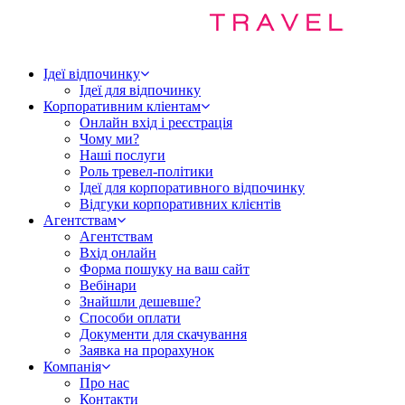
Ідеї відпочинку
Ідеї для відпочинку
Корпоративним кліентам
Онлайн вхід і реєстрація
Чому ми?
Наші послуги
Роль тревел-політики
Ідеї для корпоративного відпочинку
Відгуки корпоративних клієнтів
Агентствам
Агентствам
Вхід онлайн
Форма пошуку на ваш сайт
Вебінари
Знайшли дешевше?
Способи оплати
Документи для скачування
Заявка на прорахунок
Компанія
Про нас
Контакти