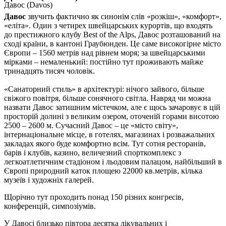
Давос (Davos)
Давос
звучить фактично як синонім слів «розкіш», «комфорт»,
«еліта». Один з четиpex швейцарських курортів, що входять
до престижного клубу Best of the Alps, Давос розташований на
сході країни, в кантоні Граубюнден. Це саме високогірне місто
Європи – 1560 метрів над рівнем моря; за швейцарськими
мірками – немаленький: постійно тут проживають майже
тринадцять тисяч чоловік.
«Санаторний стиль» в архітектурі: нічого зайвого, більше
свіжого повітря, більше сонячного світла. Навряд чи можна
назвати Давос затишним містечком, але є щось зачаровує в цій
просторій долині з великим озером, оточеній горами висотою
2500 – 2600 м. Сучасний Давос – це «місто світу»,
інтернаціональне місце, в готелях, магазинах і розважальних
закладах якого буде комфортно всім. Тут сотня ресторанів,
барів і клубів, казино, величезний спорткомплекс з
легкоатлетичним стадіоном і льодовим палацом, найбільший в
Європі природний каток площею 22000 кв.метрів, кілька
музеїв і художніх галерей.
Щорічно тут проходить понад 150 різних конгресів,
конференцій, симпозіумів.
У Давосі близько півтора десятка лікувальних і