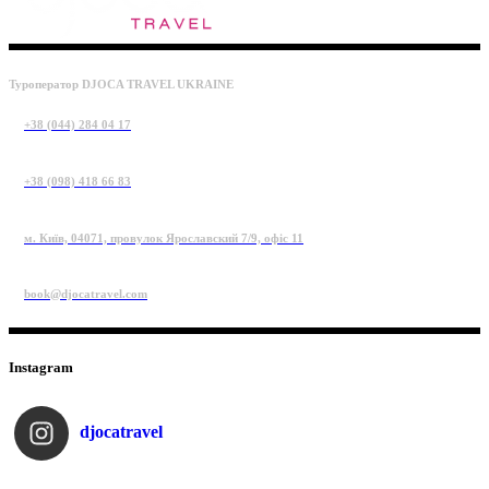
Туроператор DJOCA TRAVEL UKRAINE
+38 (044) 284 04 17
+38 (098) 418 66 83
м. Київ, 04071, провулок Ярославский 7/9, офіс 11
book@djocatravel.com
Instagram
djocatravel