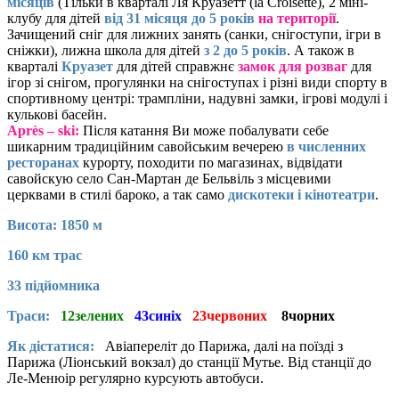
місяців
(Тільки в кварталі Ля Круазетт (la Croisette), 2 міні-
клубу для дітей
від 31 місяця до 5 років
на території
.
Зачищений сніг для лижних занять (санки, снігоступи, ігри в
сніжки), лижна школа для дітей
з 2 до 5 років
. А також в
кварталі
Круазет
для дітей справжнє
замок для розваг
для
ігор зі снігом, прогулянки на снігоступах і різні види спорту в
спортивному центрі: трампліни, надувні замки, ігрові модулі і
кулькові басейн.
Аprès – ski:
Після катання Ви може побалувати себе
шикарним традиційним савойським вечерею
в численних
ресторанах
курорту, походити по магазинах, відвідати
савойскую село Сан-Мартан де Бельвіль з місцевими
церквами в стилі бароко, а так само
дискотеки і кінотеатри
.
Висота: 1850 м
160 км трас
33 підйомника
Траси:
12зелених
43синіх
23червоних
8чорних
Як дістатися:
Авіапереліт до Парижа, далі на поїзді з
Парижа (Ліонський вокзал) до станції Мутье. Від станції до
Ле-Менюір регулярно курсують автобуси.