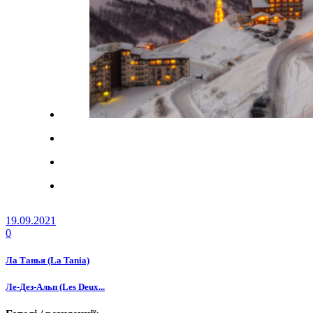
19.09.2021
0
Ла Танья (La Tania)
Ле-Дез-Альп (Les Deux...