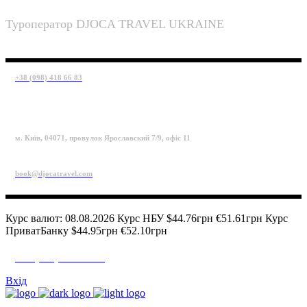
Туроператор DJOCA TRAVEL UKRAINE
+38 (098) 418 66 83
м. Київ, 04071, провулок Ярославский 7/9, офіс 11
book@djocatravel.com
Курс валют: 08.08.2026 Курс НБУ $44.76грн €51.61грн Курс
ПриватБанку $44.95грн €52.10грн
+38 (098) 418 66 83
Вхід