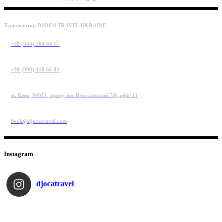
Туроператор DJOCA TRAVEL UKRAINE
+38 (044) 284 04 17
+38 (098) 418 66 83
м. Київ, 04071, провулок Ярославский 7/9, офіс 11
book@djocatravel.com
Instagram
djocatravel