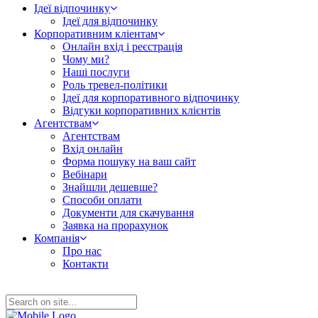
Ідеї відпочинку
Ідеї для відпочинку
Корпоративним кліентам
Онлайн вхід і реєстрація
Чому ми?
Наші послуги
Роль тревел-політики
Ідеї для корпоративного відпочинку
Відгуки корпоративних клієнтів
Агентствам
Агентствам
Вхід онлайн
Форма пошуку на ваш сайт
Вебінари
Знайшли дешевше?
Способи оплати
Документи для скачування
Заявка на прорахунок
Компанія
Про нас
Контакти