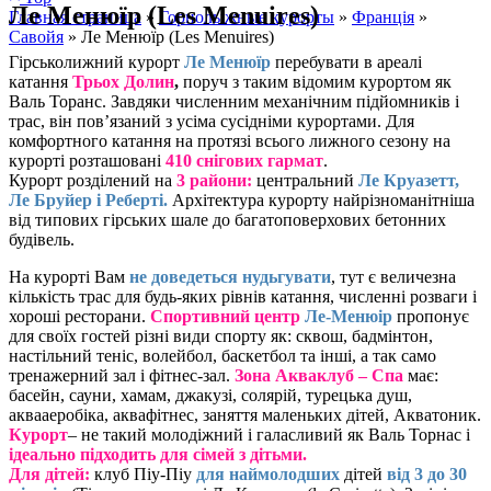
Ле Менюїр (Les Menuires)
Главная страница
»
Горнолыжные курорты
»
Франція
»
Савойя
»
Ле Менюїр (Les Menuires)
Гірськолижний курорт
Ле Менюїр
перебувати в ареалі
катання
Трьох Долин
,
поруч з таким відомим курортом як
Валь Торанс. Завдяки численним механічним підйомників і
трас, він пов’язаний з усіма сусідніми курортами. Для
комфортного катання на протязі всього лижного сезону на
курорті розташовані
410 снігових гармат
.
Курорт розділений на
3 райони:
центральний
Ле Круазетт,
Ле Бруйер і Реберті.
Архітектура курорту найрізноманітніша
від типових гірських шале до багатоповерхових бетонних
будівель.
На курорті Вам
не доведеться нудьгувати
, тут є величезна
кількість трас для будь-яких рівнів катання, численні розваги і
хороші ресторани.
Спортивний центр
Ле-Менюір
пропонує
для своїх гостей різні види спорту як: сквош, бадмінтон,
настільний теніс, волейбол, баскетбол та інші, а так само
тренажерний зал і фітнес-зал.
Зона
Акваклуб – Спа
має:
басейн, сауни, хамам, джакузі, солярій, турецька душ,
аквааеробіка, аквафітнес, заняття маленьких дітей, Акватоник.
Курорт
– не такий молодіжний і галасливий як Валь Торнас і
ідеально підходить для сімей з дітьми.
Для дітей:
клуб Піу-Піу
для наймолодших
дітей
від 3 до 30