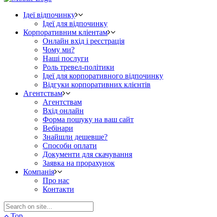
Ідеї відпочинку
Ідеї для відпочинку
Корпоративним кліентам
Онлайн вхід і реєстрація
Чому ми?
Наші послуги
Роль тревел-політики
Ідеї для корпоративного відпочинку
Відгуки корпоративних клієнтів
Агентствам
Агентствам
Вхід онлайн
Форма пошуку на ваш сайт
Вебінари
Знайшли дешевше?
Способи оплати
Документи для скачування
Заявка на прорахунок
Компанія
Про нас
Контакти
Top