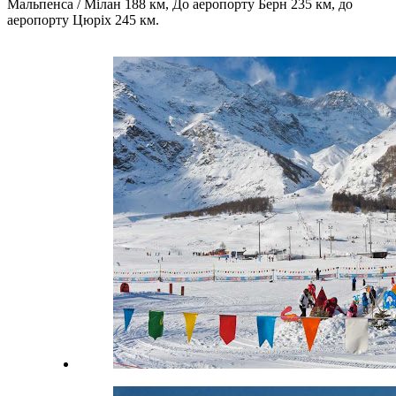
Мальпенса / Мілан 188 км, До аеропорту Берн 235 км, до
аеропорту Цюріх 245 км.