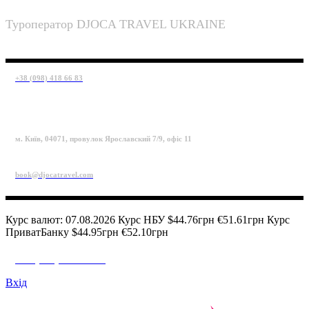
Туроператор DJOCA TRAVEL UKRAINE
+38 (098) 418 66 83
м. Київ, 04071, провулок Ярославский 7/9, офіс 11
book@djocatravel.com
Курс валют: 07.08.2026 Курс НБУ $44.76грн €51.61грн Курс
ПриватБанку $44.95грн €52.10грн
+38 (098) 418 66 83
Вхід