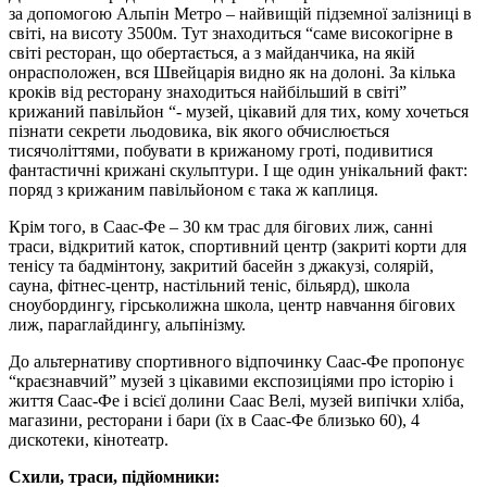
за допомогою Альпін Метро – найвищій підземної залізниці в
світі, на висоту 3500м. Тут знаходиться “саме високогірне в
світі ресторан, що обертається, а з майданчика, на якій
онрасположен, вся Швейцарія видно як на долоні. За кілька
кроків від ресторану знаходиться найбільший в світі”
крижаний павільйон “- музей, цікавий для тих, кому хочеться
пізнати секрети льодовика, вік якого обчислюється
тисячоліттями, побувати в крижаному гроті, подивитися
фантастичні крижані скульптури. І ще один унікальний факт:
поряд з крижаним павільйоном є така ж каплиця.
Крім того, в Саас-Фе – 30 км трас для бігових лиж, санні
траси, відкритий каток, спортивний центр (закриті корти для
тенісу та бадмінтону, закритий басейн з джакузі, солярій,
сауна, фітнес-центр, настільний теніс, більярд), школа
сноубордингу, гірськолижна школа, центр навчання бігових
лиж, параглайдингу, альпінізму.
До альтернативу спортивного відпочинку Саас-Фе пропонує
“краєзнавчий” музей з цікавими експозиціями про історію і
життя Саас-Фе і всієї долини Саас Велі, музей випічки хліба,
магазини, ресторани і бари (їх в Саас-Фе близько 60), 4
дискотеки, кінотеатр.
Схили, траси, підйомники: