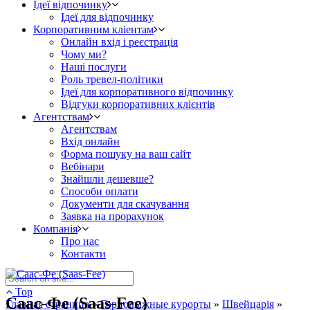
Ідеї відпочинку
Ідеї для відпочинку
Корпоративним кліентам
Онлайн вхід і реєстрація
Чому ми?
Наші послуги
Роль тревел-політики
Ідеї для корпоративного відпочинку
Відгуки корпоративних клієнтів
Агентствам
Агентствам
Вхід онлайн
Форма пошуку на ваш сайт
Вебінари
Знайшли дешевше?
Способи оплати
Документи для скачування
Заявка на прорахунок
Компанія
Про нас
Контакти
Top
Саас-Фе (Saas-Fee)
Главная страница
»
Горнолыжные курорты
»
Швейцарія
»