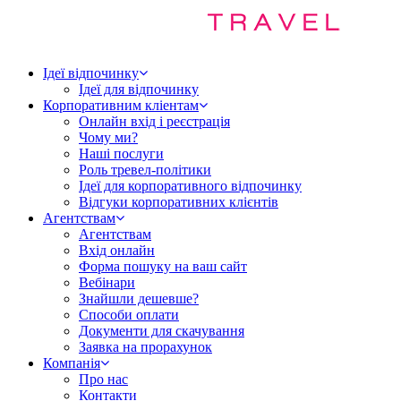
Ідеї відпочинку
Ідеї для відпочинку
Корпоративним кліентам
Онлайн вхід і реєстрація
Чому ми?
Наші послуги
Роль тревел-політики
Ідеї для корпоративного відпочинку
Відгуки корпоративних клієнтів
Агентствам
Агентствам
Вхід онлайн
Форма пошуку на ваш сайт
Вебінари
Знайшли дешевше?
Способи оплати
Документи для скачування
Заявка на прорахунок
Компанія
Про нас
Контакти