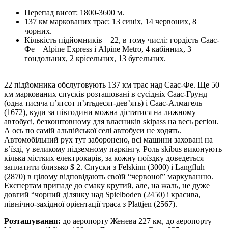
Перепад висот: 1800-3600 м.
137 км маркованих трас: 13 синіх, 14 червоних, 8
чорних.
Кількість підйомників – 22, в тому числі: гордість Саас-
Фе – Alpine Express і Alpine Metro, 4 кабінних, 3
гондольних, 2 крісельних, 13 бугельних.
22 підйомника обслуговують 137 км трас над Саас-Фе. Ще 50
км маркованих спусків розташовані в сусідніх Саас-Грунд
(одна тисяча п’ятсот п’ятьдесят-дев’ять) і Саас-Алмагель
(1672), куди за півгодини можна дістатися на лижному
автобусі, безкоштовному для власників skipass на весь регіон.
А ось по самій альпійської селі автобуси не ходять.
Автомобільний рух тут заборонено, всі машини заховані на
в’їзді, у великому підземному паркінгу. Роль skibus виконують
кілька містких електрокарів, за кожну поїздку доведеться
заплатити близько $ 2. Спуски з Felskinn (3000) і Langfluh
(2870) в цілому відповідають своїй “червоної” маркуванню.
Експертам припаде до смаку крутий, але, на жаль, не дуже
довгий “чорний ділянку над Spielboden (2450) і красива,
північно-західної орієнтації траса з Plattjen (2567).
Розташування:
до аеропорту Женева 227 км, до аеропорту