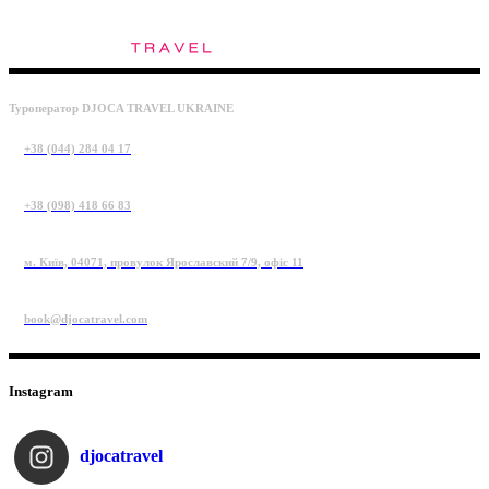
Туроператор DJOCA TRAVEL UKRAINE
+38 (044) 284 04 17
+38 (098) 418 66 83
м. Київ, 04071, провулок Ярославский 7/9, офіс 11
book@djocatravel.com
Instagram
djocatravel