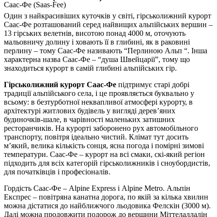
Саас-Фе (Saas-Fee)
Один з найкрасивіших куточків у світі, гірськолижний курорт
Саас-Фе розташований серед найвищих альпійських вершин –
13 гірських велетнів, висотою понад 4000 м, оточують
мальовничу долину і ховають її в глибині, як в раковині
перлину – тому Саас-Фе називають “Перлиною Альп “. Інша
характерна назва Саас-Фе – “душа Швейцарії”, тому що
знаходиться курорт в самій глибині альпійських гір.
Гірськолижний курорт Саас-Фе
підтримує старі добрі
традиції альпійського села, і це проявляється буквально у
всьому: в безтурботної неквапливої ​​атмосфері курорту, в
архітектурі житлових будівель у вигляді дерев’яних
будиночків-шале, в чарівності маленьких затишних
ресторанчиків. На курорті заборонено рух автомобільного
транспорту, повітря ідеально чистий. Клімат тут досить
м’який, велика кількість сонця, ясна погода і помірні зимові
температури. Саас-Фе – курорт на всі смаки, скі-який регіон
підходить для всіх категорій гірськолижників і сноубордистів,
для початківців і професіоналів.
Гордість Саас-Фе – Alpine Express і Alpine Metro. Альпін
Експрес – повітряна канатна дорога, по якій за кілька хвилин
можна дістатися до найближчого льодовика Фелскін (3000 м).
Далі можна продовжити подорож до вершини Міттелаллалін