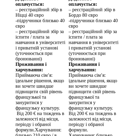
оплачується:
оплачується:
– реєстраційний збір в
– реєстраційний збір в
Ніцці
40
євро
Бордо
80
євро
-підручники близько
40
-підручники близько
40
євро
євро
– реєстраційний збір за
– реєстраційний збір за
іспити / плата за
іспити / плата за
навчання в університеті
навчання в університеті
і приватній установі
і приватній установі
(уточнюється при
(уточнюється при
бронюванні)
бронюванні)
Проживання і
Проживання і
харчування:
харчування:
Приймаюча сім’я:
Приймаюча сім’я:
ідеальне рішення, якщо
ідеальне рішення, якщо
ви хочете швидше
ви хочете швидше
підвищити свій рівень
підвищити свій рівень
французької та
французької та
зануритися у
зануритися у
французьку культуру.
французьку культуру.
Від
200
€ на тиждень в
Від
200
€ на тиждень в
залежності від місця,
залежності від місця,
періоду і обраної
періоду і обраної
формули.Харчування:
формули.
близько
210
євро
/ в
Харчування: близько