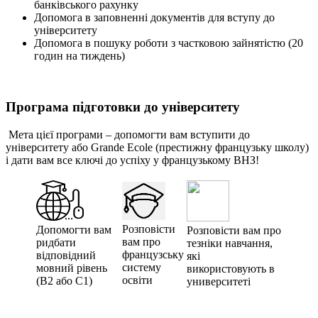
банківського рахунку
Допомога в заповненні документів для вступу до
університету
Допомога в пошуку роботи з частковою зайнятістю (20
годин на тиждень)
Програма підготовки до університету
Мета цієї програми – допомогти вам вступити до
університету або Grande Ecole (престижну французьку школу)
і дати вам все ключі до успіху у французькому ВНЗ!
Розповісти
Допомогти вам
Розповісти вам про
вам про
ридбати
тезніки навчання,
французську
відповідний
які
систему
мовний рівень
використовують в
освіти
(В2 або С1)
университеті