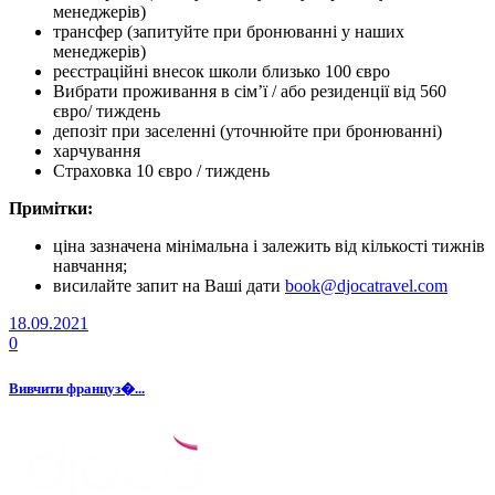
менеджерів)
трансфер (запитуйте при бронюванні у наших
менеджерів)
реєстраційні внесок школи близько
100
євро
Вибрати проживання в сім’ї / або резиденції від
560
євро
/ тиждень
депозіт при заселенні (уточнюйте при бронюванні)
харчування
Страховка
10
євро
/ тиждень
Примітки:
ціна зазначена мінімальна і залежить від кількості тижнів
навчання;
висилайте запит на Ваші дати
book@djocatravel.com
18.09.2021
0
Вивчити француз�...