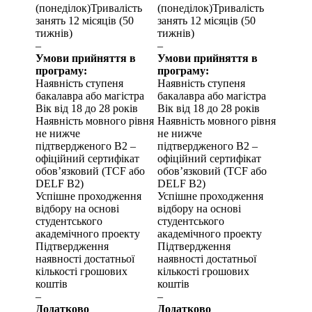
(понеділок)Тривалість
(понеділок)Тривалість
занять 12 місяців (50
занять 12 місяців (50
тижнів)
тижнів)
–
–
Умови прийняття в
Умови прийняття в
програму:
програму:
Наявність ступеня
Наявність ступеня
бакалавра або магістра
бакалавра або магістра
Вік від 18 до 28 років
Вік від 18 до 28 років
Наявність мовного рівня
Наявність мовного рівня
не нижче
не нижче
підтвердженого B2 –
підтвердженого B2 –
офіційний сертифікат
офіційний сертифікат
обов’язковий (TCF або
обов’язковий (TCF або
DELF B2)
DELF B2)
Успішне проходження
Успішне проходження
відбору на основі
відбору на основі
студентського
студентського
академічного проекту
академічного проекту
Підтвердження
Підтвердження
наявності достатньої
наявності достатньої
кількості грошових
кількості грошових
коштів
коштів
–
–
Додатково
Додатково