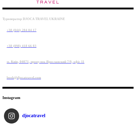
Туроператор DJOCA TRAVEL UKRAINE
+38 (044) 284 04 17
+38 (098) 418 66 83
м. Київ, 04071, провулок Ярославский 7/9, офіс 11
book@djocatravel.com
Instagram
djocatravel