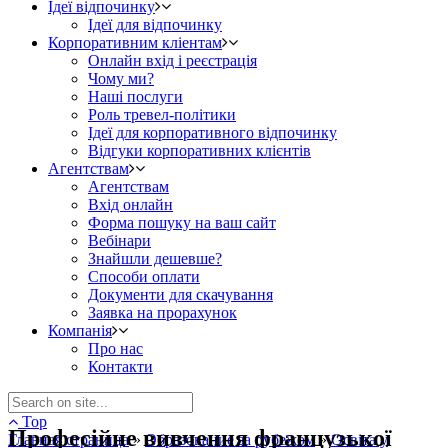
Ідеї відпочинку
Ідеї для відпочинку
Корпоративним кліентам
Онлайн вхід і реєстрація
Чому ми?
Наші послуги
Роль тревел-політики
Ідеї для корпоративного відпочинку
Відгуки корпоративних клієнтів
Агентствам
Агентствам
Вхід онлайн
Форма пошуку на ваш сайт
Вебінари
Знайшли дешевше?
Способи оплати
Документи для скачування
Заявка на прорахунок
Компанія
Про нас
Контакти
Top
Професійне вивчення французької
Главная страница
»
Образование за рубежом
»
Освіта у