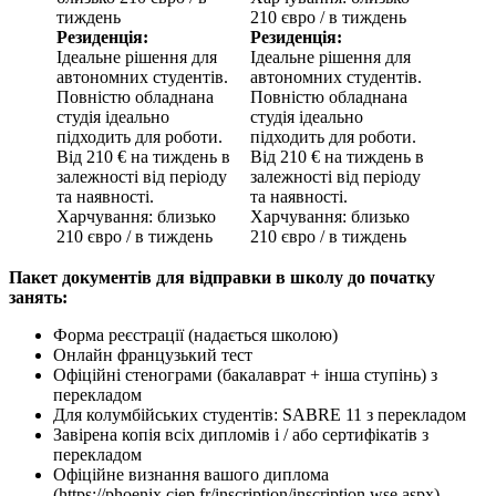
тиждень
210
євро
/ в тиждень
Резиденція:
Резиденція:
Ідеальне рішення для
Ідеальне рішення для
автономних студентів.
автономних студентів.
Повністю обладнана
Повністю обладнана
студія ідеально
студія ідеально
підходить для роботи.
підходить для роботи.
Від
210
€ на тиждень в
Від
210
€ на тиждень в
залежності від періоду
залежності від періоду
та наявності.
та наявності.
Харчування: близько
Харчування: близько
210
євро
/ в тиждень
210
євро
/ в тиждень
Пакет документів для відправки в школу до початку
занять:
Форма реєстрації (надається школою)
Онлайн французький тест
Офіційні стенограми (бакалаврат + інша ступінь) з
перекладом
Для колумбійських студентів: SABRE 11 з перекладом
Завірена копія всіх дипломів і / або сертифікатів з
перекладом
Офіційне визнання вашого диплома
(https://phoenix.ciep.fr/inscription/inscription.wse.aspx) –