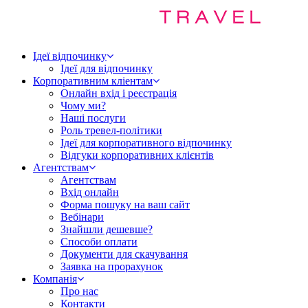
Ідеї відпочинку
Ідеї для відпочинку
Корпоративним кліентам
Онлайн вхід і реєстрація
Чому ми?
Наші послуги
Роль тревел-політики
Ідеї для корпоративного відпочинку
Відгуки корпоративних клієнтів
Агентствам
Агентствам
Вхід онлайн
Форма пошуку на ваш сайт
Вебінари
Знайшли дешевше?
Способи оплати
Документи для скачування
Заявка на прорахунок
Компанія
Про нас
Контакти