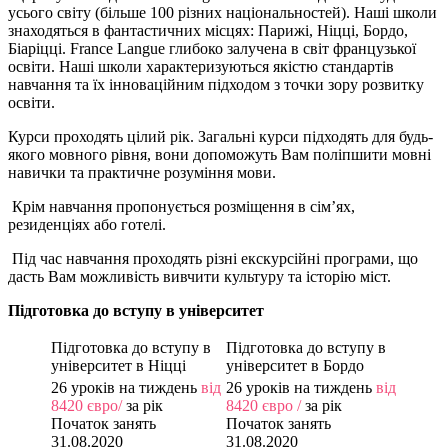
усього світу (більше 100 різних національностей). Наші школи
знаходяться в фантастичних місцях: Парижі, Ніцці, Бордо,
Біаріцці. France Langue глибоко залучена в світ французької
освіти. Наші школи характеризуються якістю стандартів
навчання та їх інноваційним підходом з точки зору розвитку
освіти.
Курси проходять цілий рік. Загальні курси підходять для будь-
якого мовного рівня, вони допоможуть Вам поліпшити мовні
навички та практичне розуміння мови.
Крім навчання пропонується розміщення в сім’ях,
резиденціях або готелі.
Під час навчання проходять різні екскурсійні програми, що
дасть Вам можливість вивчити культуру та історію міст.
Підготовка до вступу в університет
Підготовка до вступу в
Підготовка до вступу в
університет в Ніцці
університет в Бордо
26 уроків на тиждень
від
26 уроків на тиждень
від
8420
євро
/
за рік
8420
євро
/
за рік
Початок занять
Початок занять
31.08.2020
31.08.2020