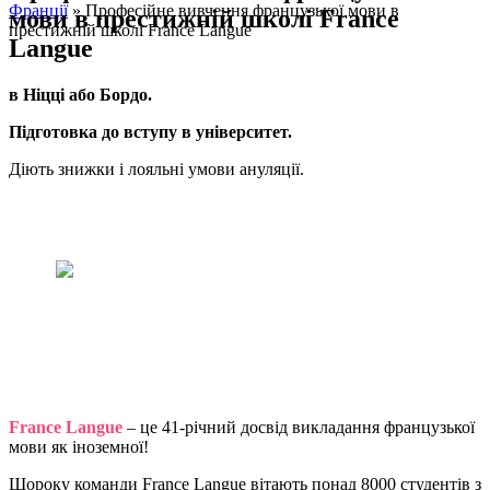
Франції
»
Професійне вивчення французької мови в
мови в престижній школі France
престижній школі France Langue
Langue
в Ніцці або Бордо.
Підготовка до вступу в університет.
Діють знижки і лояльні умови ануляції.
Підготовка до вступу в університет
France Langue пропонує повну
академічну і адміністративну
підтримку всім іноземним студентам,
бажаючим вступити до французького
університету або ВНЗ. ми подбаємо
про все: від подачі заяви на візу до
реєстрації в університеті та
проживання у Франції!
France Langue
– це 41-річний досвід викладання французької
мови як іноземної!
Щороку команди France Langue вітають понад 8000 студентів з