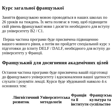
Курс загальної французької
Заняття французькою мовою проводяться в наших школах по
26 уроків на тиждень. Їх мета полягає в тому, щоб підвищити
свій рівень французької мови і досягти необхідного для вступу
до університету B2 / C1.
Перша частина програми буде присвячена підвищенню
вашого мовного рівня, а потім ви пройдете спеціальний курс з
підготовки до іспиту DELF / DALF, необхідного для вступу до
університету у Франції.
Французький для досягнення академічних цілей
Остання частина програми буде присвячена вашій підготовці
до французького університету і вдосконалення вашої здатності
слухати і розуміти лекції. Курси буде збудований навколо 4-х
основних тем:
Франція
Французськ
Лінгвістичний
Університетська
та її
культура та
розвиток
методологія
інститути
суспільство