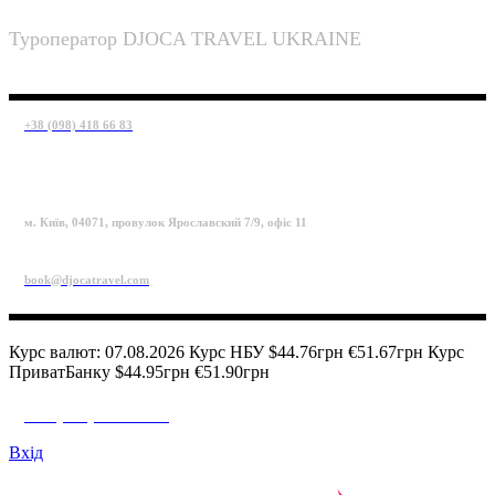
Туроператор DJOCA TRAVEL UKRAINE
+38 (098) 418 66 83
м. Київ, 04071, провулок Ярославский 7/9, офіс 11
book@djocatravel.com
Курс валют: 07.08.2026 Курс НБУ $44.76грн €51.67грн Курс
ПриватБанку $44.95грн €51.90грн
+38 (098) 418 66 83
Вхід