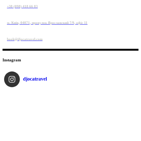
+38 (098) 418 66 83
м. Київ, 04071, провулок Ярославский 7/9, офіс 11
book@djocatravel.com
Instagram
djocatravel