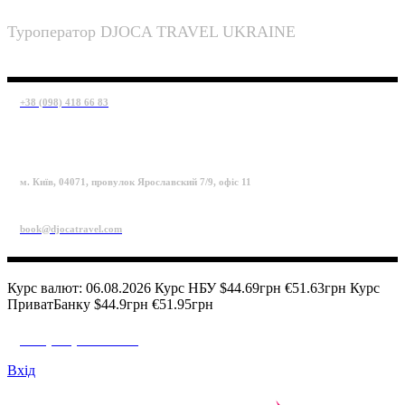
Туроператор DJOCA TRAVEL UKRAINE
+38 (098) 418 66 83
м. Київ, 04071, провулок Ярославский 7/9, офіс 11
book@djocatravel.com
Курс валют: 06.08.2026 Курс НБУ $44.69грн €51.63грн Курс
ПриватБанку $44.9грн €51.95грн
+38 (098) 418 66 83
Вхід