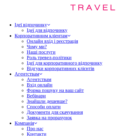
Ідеї відпочинку
Ідеї для відпочинку
Корпоративним кліентам
Онлайн вхід і реєстрація
Чому ми?
Наші послуги
Роль тревел-політики
Ідеї для корпоративного відпочинку
Відгуки корпоративних клієнтів
Агентствам
Агентствам
Вхід онлайн
Форма пошуку на ваш сайт
Вебінари
Знайшли дешевше?
Способи оплати
Документи для скачування
Заявка на прорахунок
Компанія
Про нас
Контакти