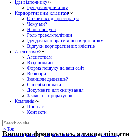
Ідеї відпочинку
Ідеї для відпочинку
Корпоративним кліентам
Онлайн вхід і реєстрація
Чому ми?
Наші послуги
Роль тревел-політики
Ідеї для корпоративного відпочинку
Відгуки корпоративних клієнтів
Агентствам
Агентствам
Вхід онлайн
Форма пошуку на ваш сайт
Вебінари
Знайшли дешевше?
Способи оплати
Документи для скачування
Заявка на прорахунок
Компанія
Про нас
Контакти
Top
Вивчити французьку, а також пізнати
Главная страница
»
Образование за рубежом
»
Освіта у