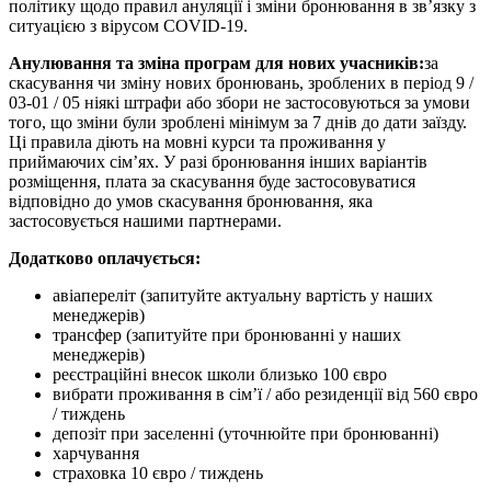
політику щодо правил ануляції і зміни бронювання в зв’язку з
ситуацією з вірусом COVID-19.
Анулювання та зміна програм для нових учасників:
за
скасування чи зміну нових бронювань, зроблених в період 9 /
03-01 / 05 ніякі штрафи або збори не застосовуються за умови
того, що зміни були зроблені мінімум за 7 днів до дати заїзду.
Ці правила діють на мовні курси та проживання у
приймаючих сім’ях. У разі бронювання інших варіантів
розміщення, плата за скасування буде застосовуватися
відповідно до умов скасування бронювання, яка
застосовується нашими партнерами.
Додатково оплачується:
авіапереліт (запитуйте актуальну вартість у наших
менеджерів)
трансфер (запитуйте при бронюванні у наших
менеджерів)
реєстраційні внесок школи близько
100
євро
вибрати проживання в сім’ї / або резиденції від
560
євро
/ тиждень
депозіт при заселенні (уточнюйте при бронюванні)
харчування
cтраховка
10
євро
/ тиждень