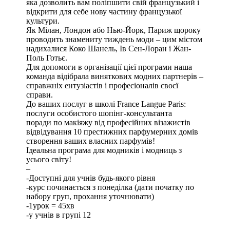
яка дозволить вам поліпшити свій французький і
відкрити для себе нову частину французької
культури.
Як Мілан, Лондон або Нью-Йорк, Париж щороку
проводить знамениту тиждень моди – цим містом
надихалися Коко Шанель, Ів Сен-Лоран і Жан-
Поль Готьє.
Для допомоги в організації цієї програми наша
команда відібрала виняткових модних партнерів –
справжніх ентузіастів і професіоналів своєї
справи.
До ваших послуг в школі France Langue Paris:
послуги особистого шопінг-консультанта
поради по макіяжу від професійних візажистів
відвідування 10 престижних парфумерних домів
створення ваших власних парфумів!
Ідеальна програма для модників і модниць з
усього світу!
–
-Доступні для учнів будь-якого рівня
-курс починається з понеділка (дати початку по
набору груп, прохання уточнювати)
-1урок = 45хв
-у учнів в групі 12