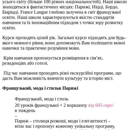
усього світу (більше 100 різних національностей). Наші школи
знаходяться в фантастичних місцях: Парижі, Ніцці, Бордо,
Біаріцці. France Langue глибоко залучена в світ французької
освіти. Наші школи характеризуються якістю стандартів
навчання та їх інноваційним підходом з точки зору розвитку
освіти.
Курси проходять цілий рік. Загальні курси підходять для будь-
якого мовного рівня, вони допоможуть Вам поліпшити мовні
навички та практичне розуміння мови.
Крім навчання пропонується розміщення в сім’ях,
резиденціях або готелі.
Під час навчання проходять різні екскурсійні програми, що
дасть Вам можливість вивчити культуру та історію міст.
Французький, мода і стиль
в Парижі
Французький, мода і стиль
20 уроків французької + 2 воркшопу
від
605
євро
/
в тиждень
–
Париж – столиця розкоші, моди і елегантності –
вітає вас і пропонує кожному унікальну програму,