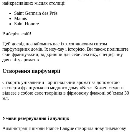
найкрасивіших місцях столиці:
Saint Germain des Prés
Marais
Saint Honoré
Виберіть свій!
Цей досвід познайомить вас із захоплюючим світом
парфумерних домів, їх ноу-хау і історією. Ви також поліпшите
свій французький, відкривши для себе лексику, специфічну
для світу ароматів.
Створення парфумерії
Створіть унікальний і оригінальний аромат за допомогою
експерта французького модного дому «Nez». Кожен студент
відвезе з собою своє творіння в фірмовому флаконі об’ємом 30
мл.
Умови резервування і ануляції:
Адміністрація школи France Langue створила нову тимчасову