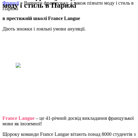
Франції
»
Вивчити французьку, а також пізнати моду і стиль в
моду і стиль в Парижі
Парижі
в престижній школі France Langue
Діють знижки і лояльні умови ануляції.
Французський, мода і стиль у
Парижі
Париж – визнана столиця моди і
стилю, вже чекає вас для
незабутнього відпочинку «a la
française». Ви відкриєте для себе
найвідоміші французькі
парфумерні будинки, дізнаєтеся
про секрети краси місцевих зірок і
проведете відпочинок в стилі
найелегантніших і модних
паризьких жінок!
France Langue
– це 41-річний досвід викладання французької
мови як іноземної!
Щороку команди France Langue вітають понад 8000 студентів з