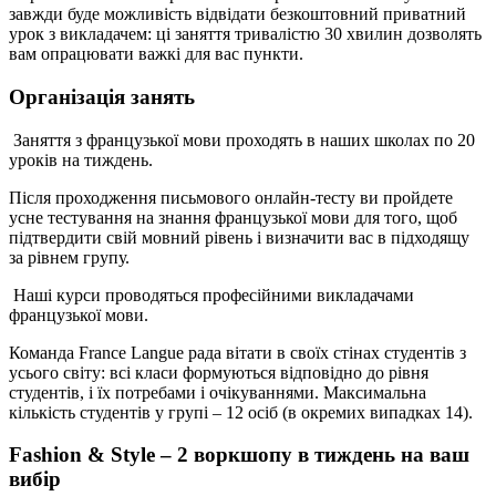
завжди буде можливість відвідати безкоштовний приватний
урок з викладачем: ці заняття тривалістю 30 хвилин дозволять
вам опрацювати важкі для вас пункти.
Організація занять
Заняття з французької мови проходять в наших школах по 20
уроків на тиждень.
Після проходження письмового онлайн-тесту ви пройдете
усне тестування на знання французької мови для того, щоб
підтвердити свій мовний рівень і визначити вас в підходящу
за рівнем групу.
Наші курси проводяться професійними викладачами
французької мови.
Команда France Langue рада вітати в своїх стінах студентів з
усього світу: всі класи формуються відповідно до рівня
студентів, і їх потребами і очікуваннями. Максимальна
кількість студентів у групі – 12 осіб (в окремих випадках 14).
Fashion & Style – 2 воркшопу в тиждень на ваш
вибір