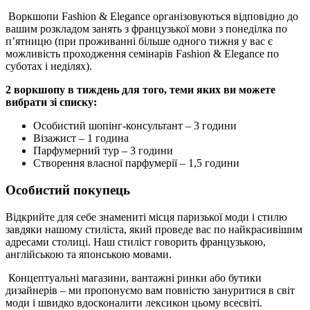
Воркшопи Fashion & Elegance організовуються відповідно до
вашим розкладом занять з французької мови з понеділка по
п’ятницю (при проживанні більше одного тижня у вас є
можливість проходження семінарів Fashion & Elegance по
суботах і неділях).
2 воркшопу в тиждень для того, теми яких ви можете
вибрати зі списку:
Особистий шопінг-консультант – 3 години
Візажист – 1 година
Парфумерний тур – 3 години
Створення власної парфумерії – 1,5 години
Особистий покупець
Відкрийте для себе знамениті місця паризької моди і стилю
завдяки нашому стиліста, який проведе вас по найкрасивішим
адресами столиці. Наш стиліст говорить французькою,
англійською та японською мовами.
Концептуальні магазини, вантажні ринки або бутики
дизайнерів – ми пропонуємо вам повністю зануритися в світ
моди і швидко вдосконалити лексикон цьому всесвіті.