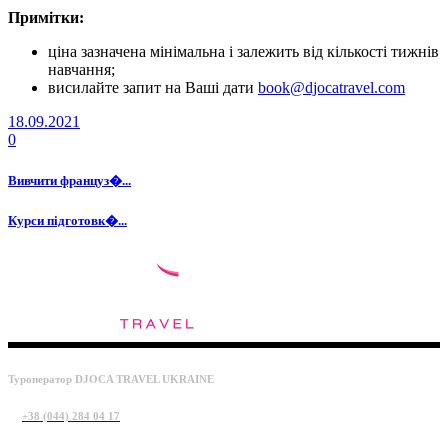
Примітки:
ціна зазначена мінімальна і залежить від кількості тижнів
навчання;
висилайте запит на Ваші дати
book@djocatravel.com
18.09.2021
0
Вивчити француз�...
Курси підготовк�...
Туроператор DJOCA TRAVEL UKRAINE
+38 (044) 284 04 17