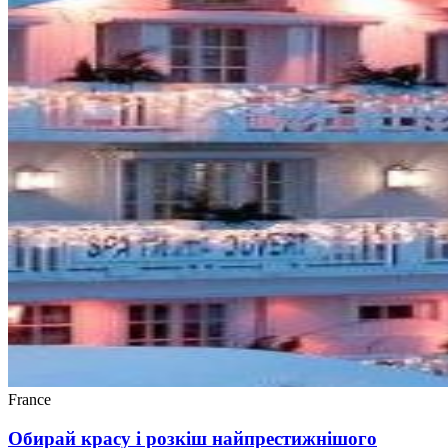
France
Обирай красу і розкіш найпрестижнішого