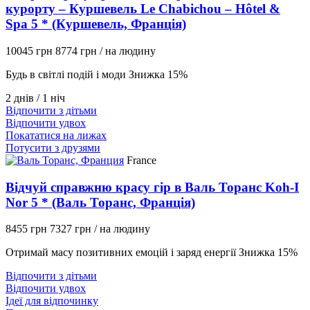
курорту – Куршевель Le Chabichou – Hôtel &
Spa 5 * (Куршевель, Франція)
10045 грн
8774 грн
/ на людину
Будь в світлі подій і моди Знижка 15%
2 днів / 1 ніч
Відпочити з дітьми
Відпочити удвох
Покататися на лижах
Потусити з друзями
France
Відчуй справжню красу гір в Валь Торанс Koh-I
Nor 5 * (Валь Торанс, Франція)
8455 грн
7327 грн
/ на людину
Отримай масу позитивних емоцій і заряд енергії Знижка 15%
Відпочити з дітьми
Відпочити удвох
Ідеї для відпочинку