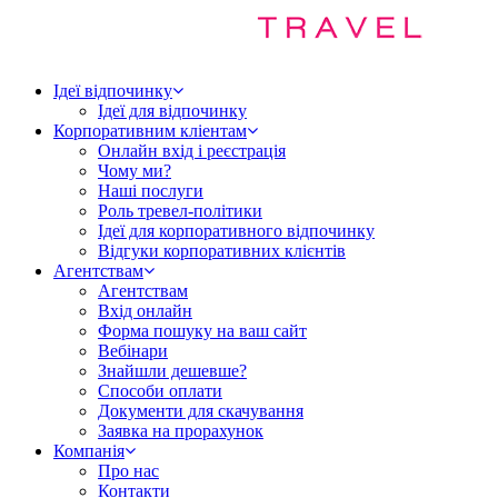
Ідеї відпочинку
Ідеї для відпочинку
Корпоративним кліентам
Онлайн вхід і реєстрація
Чому ми?
Наші послуги
Роль тревел-політики
Ідеї для корпоративного відпочинку
Відгуки корпоративних клієнтів
Агентствам
Агентствам
Вхід онлайн
Форма пошуку на ваш сайт
Вебінари
Знайшли дешевше?
Способи оплати
Документи для скачування
Заявка на прорахунок
Компанія
Про нас
Контакти