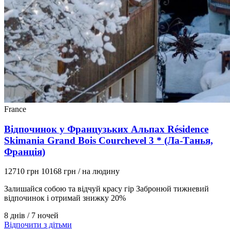
France
Відпочинок у Французьких Альпах Résidence
Skimania Grand Bois Courchevel 3 * (Ла-Танья,
Франція)
12710 грн
10168 грн
/ на людину
Залишайся собою та відчуй красу гір Забронюй тижневий
відпочинок і отримай знижку 20%
8 днів / 7 ночей
Відпочити з дітьми