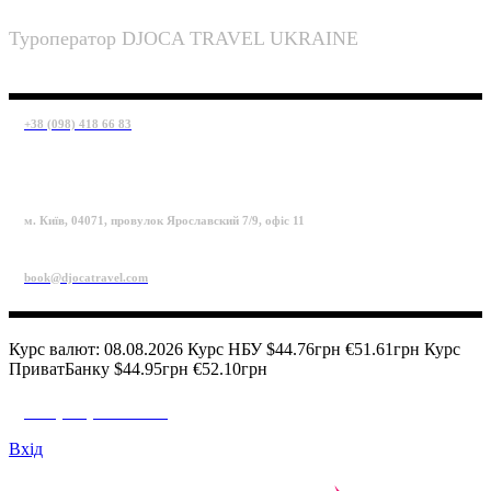
Туроператор DJOCA TRAVEL UKRAINE
+38 (098) 418 66 83
м. Київ, 04071, провулок Ярославский 7/9, офіс 11
book@djocatravel.com
Курс валют: 08.08.2026 Курс НБУ $44.76грн €51.61грн Курс
ПриватБанку $44.95грн €52.10грн
+38 (098) 418 66 83
Вхід