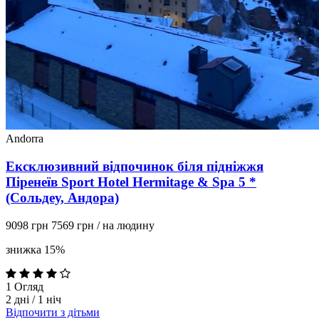
Andorra
Ексклюзивний відпочинок біля підніжжя
Піренеїв Sport Hotel Hermitage & Spa 5 *
(Сольдеу, Андора)
9098 грн
7569 грн
/ на людину
знижка 15%
1
Огляд
2 дні / 1 ніч
Відпочити з дітьми