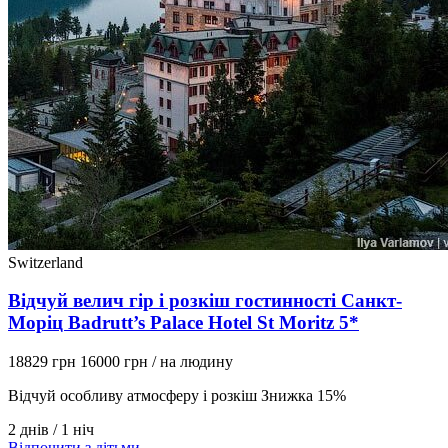
Switzerland
Відчуй велич гір і розкіш гостинності Санкт-
Моріц Badrutt’s Palace Hotel St Moritz 5*
18829 грн
16000 грн
/ на людину
Відчуй особливу атмосферу і розкіш Знижка 15%
2 днів / 1 ніч
Відпочити з дітьми