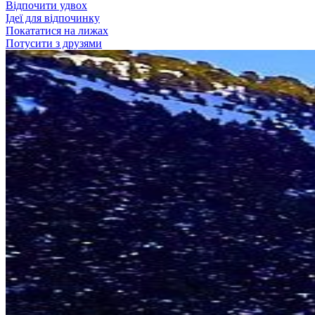
Відпочити удвох
Ідеї для відпочинку
Покататися на лижах
Потусити з друзями