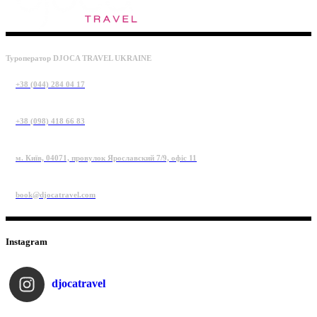
Туроператор DJOCA TRAVEL UKRAINE
+38 (044) 284 04 17
+38 (098) 418 66 83
м. Київ, 04071, провулок Ярославский 7/9, офіс 11
book@djocatravel.com
Instagram
djocatravel