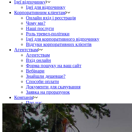
Ідеї відпочинку
Ідеї для відпочинку
Корпоративним кліентам
Онлайн вхід і реєстрація
Чому ми?
Наші послуги
Роль тревел-політики
Ідеї для корпоративного відпочинку
Відгуки корпоративних клієнтів
Агентствам
Агентствам
Вхід онлайн
Форма пошуку на ваш сайт
Вебінари
Знайшли дешевше?
Способи оплати
Документи для скачування
Заявка на прорахунок
Компанія
Про нас
Контакти
Top