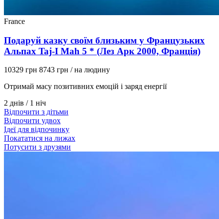
France
Подаруй казку своїм близьким у Французьких
Альпах Taj-I Mah 5 * (Лез Арк 2000, Франція)
10329 грн
8743 грн
/ на людину
Отримай масу позитивних емоцій і заряд енергії
2 днів / 1 ніч
Відпочити з дітьми
Відпочити удвох
Ідеї для відпочинку
Покататися на лижах
Потусити з друзями