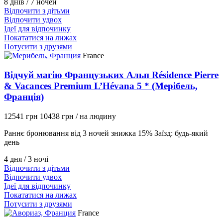
8 днів / 7 ночей
Відпочити з дітьми
Відпочити удвох
Ідеї для відпочинку
Покататися на лижах
Потусити з друзями
France
Відчуй магію Французьких Альп Résidence Pierre
& Vacances Premium L’Hévana 5 * (Мерібель,
Франція)
12541 грн
10438 грн
/ на людину
Раннє бронювання від 3 ночей знижка 15% Заїзд: будь-який
день
4 дня / 3 ночі
Відпочити з дітьми
Відпочити удвох
Ідеї для відпочинку
Покататися на лижах
Потусити з друзями
France