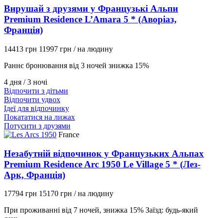
Вирушай з друзями у Французькі Альпи
Premium Residence L’Amara 5 * (Аворіаз,
Франція)
14413 грн
11997 грн
/ на людину
Раннє бронювання від 3 ночей знижка 15%
4 дня / 3 ночі
Відпочити з дітьми
Відпочити удвох
Ідеї для відпочинку
Покататися на лижах
Потусити з друзями
France
Незабутній відпочинок у Французьких Альпах
Premium Residence Arc 1950 Le Village 5 * (Лез-
Арк, Франція)
17794 грн
15170 грн
/ на людину
При проживанні від 7 ночей, знижка 15% Заїзд: будь-який