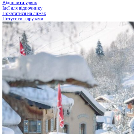
Відпочити удвох
Ідеї для відпочинку
Покататися на лижах
Потусити з друзями