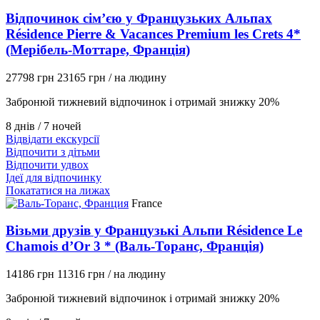
Відпочинок сім’єю у Французьких Альпах
Résidence Pierre & Vacances Premium les Crets 4*
(Мерібель-Моттаре, Франція)
27798 грн
23165 грн
/ на людину
Забронюй тижневий відпочинок і отримай знижку 20%
8 днів / 7 ночей
Відвідати екскурсії
Відпочити з дітьми
Відпочити удвох
Ідеї для відпочинку
Покататися на лижах
France
Візьми друзів у Французькі Альпи Résidence Le
Chamois d’Or 3 * (Валь-Торанс, Франція)
14186 грн
11316 грн
/ на людину
Забронюй тижневий відпочинок і отримай знижку 20%