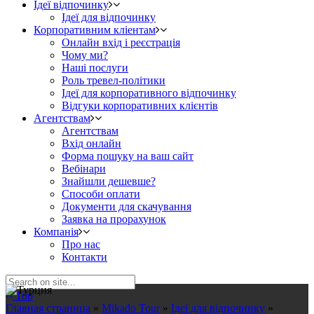
Ідеї відпочинку
Ідеї для відпочинку
Корпоративним кліентам
Онлайн вхід і реєстрація
Чому ми?
Наші послуги
Роль тревел-політики
Ідеї для корпоративного відпочинку
Відгуки корпоративних клієнтів
Агентствам
Агентствам
Вхід онлайн
Форма пошуку на ваш сайт
Вебінари
Знайшли дешевше?
Способи оплати
Документи для скачування
Заявка на прорахунок
Компанія
Про нас
Контакти
Top
Главная страница
»
Mikado Tour
»
Ідеї для відпочинку
»