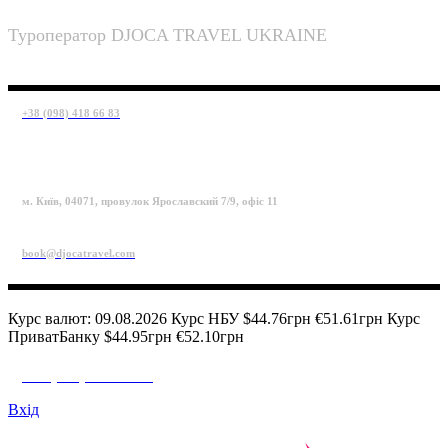
Туроператор DJOCA TRAVEL UKRAINE
+38 (098) 418 66 83
м. Київ, 04071, провулок Ярославский 7/9, офіс 11
book@djocatravel.com
Курс валют: 09.08.2026 Курс НБУ $44.76грн €51.61грн Курс
ПриватБанку $44.95грн €52.10грн
+38 (098) 418 66 83
Вхід