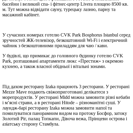
басейни і великий спа- і фітнес-центр Livera площею 8500 кв.
м. Тут можна відвідати сауну, турецьку лазню, парну та
масажний кабінет.
У сучасних номерах готелю CVK Park Bosphorus Istanbul серед
зручностей ЖК-телевізор, безкоштовний Wi-Fi і електричний
чайник з безкоштовними приладдям для чаю / кави.
У будівлі, що примикає до головного будинку готелю CVK
Park, розташовані апартаменти люкс «Престиж» з окремою
кухнею, а також власної обідньої і вітальні зонами.
Під дахом ресторану Izaka працюють 3 ресторани. У ресторані
Mezze Mave подають свіжоприготовані делікатеси з
морепродуктів. У ресторані Midd можна замовити різні кебаби
і м’ясні страви, а в ресторані Hitode – різноманітні суші. У
лаундж-барі ресторану Izaka можна замовити напої та
помилуватися панорамним видом на протоку Босфор, затоку
Золотий Ріг, палац Топкапи, Дівоча вежа, Прінцеви острова і
азіатську сторону Стамбула.