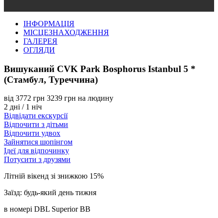
ІНФОРМАЦІЯ
МІСЦЕЗНАХОДЖЕННЯ
ГАЛЕРЕЯ
ОГЛЯДИ
Вишуканий CVK Park Bosphorus Istanbul 5 *
(Стамбул, Туреччина)
від
3772 грн
3239 грн
на людину
2 дні / 1 ніч
Відвідати екскурсії
Відпочити з дітьми
Відпочити удвох
Зайнятися шопінгом
Ідеї для відпочинку
Потусити з друзями
Літній вікенд зі знижкою 15%
Заїзд: будь-який день тижня
в номері DBL Superior ВВ