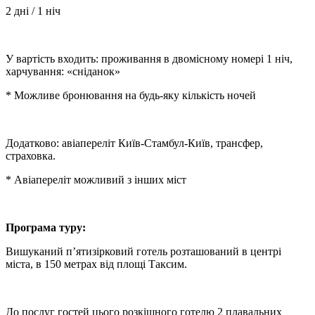
2 дні / 1 ніч
У вартість входить: проживання в двомісному номері 1 ніч,
харчування: «сніданок»
* Можливе бронювання на будь-яку кількість ночей
Додатково: авіапереліт Київ-Стамбул-Київ, трансфер,
страховка.
* Авіапереліт можливий з інших міст
Програма туру:
Вишуканий п’ятизірковий готель розташований в центрі
міста, в 150 метрах від площі Таксим.
До послуг гостей цього розкішного готелю 2 плавальних