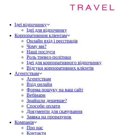
Ідеї відпочинку
Ідеї для відпочинку
Корпоративним кліентам
Онлайн вхід і реєстрація
Чому ми?
Наші послуги
Роль тревел-політики
Ідеї для корпоративного відпочинку
Відгуки корпоративних клієнтів
Агентствам
Агентствам
Вхід онлайн
Форма пошуку на ваш сайт
Вебінари
Знайшли дешевше?
Способи оплати
Документи для скачування
Заявка на прорахунок
Компанія
Про нас
Контакти