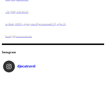
+38 (098) 418 66 83
м. Київ, 04071, провулок Ярославский 7/9, офіс 11
book@djocatravel.com
Instagram
djocatravel